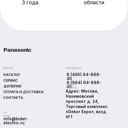
меню
телефон
8 (495) 64-888-
КАТАЛОГ
45
СЕРВИС
8 (964) 64-888-
адрес
ДИЛЕРАМ
45
офиса
Адрес: Москва,
ОПЛАТА И ДОСТАВКА
Нахимовский
КОНТАКТЫ
проспект д. 24,
Торговый комплекс
«Dekor Expo», вход
e-
mail
№ 1
info@bidet-
electric.ru