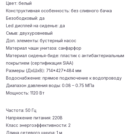
Цвет: белый
Конструктивная особенность: без сливного бачка
Оригинальные
Продукция
Безободковый: да
адаптирована под
сертифицированные
Led дисплей на сиденье: да
российский рынок
устройства
Смыв: двухуровневый
Доп. элементы: бустерный насос
Материал чаши унитаза: санфарфор
Материал сиденья-биде: пластик с антибактериальным
покрытием (сертификация SIAA)
Официальная
Доставка от 1 дня
Размеры (ДхШхВ): 714*427*484 мм
гарантия Panasonic
по Москве и
Водоснабжение: прямое подключение к водопроводу
3 года.
области
Диапазон давления воды: 0.08 – 0.75 МПа
Мощность: 1120 Вт
Частота: 50 Гц
Напряжение питания: 220В
Класс энергоэффективности: 2
Длина сетевого шнура: 1 м